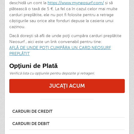
deschidă un cont la
https://www.myneosurf.com/
și să
plătească o taxă de 5 €. La fel ca în cazul celor mai multe
carduri preplătite, ele nu pot fi folosite pentru a retrage
câștigurile sau orice alte fonduri depuse la casieria unui
cazinou.
Dacă doreşti să afli de unde poţi cumpăra carduri preplătite
Neosurf , aici este un link convenabil pentru tine:
AFLĂ DE UNDE POŢI CUMPĂRA UN CARD NEOSURF
PREPLĂTIT
Opţiuni de Plată
Verifică lista cu opţiunile pentru depozite şi retrageri.
JUCAŢI ACUM
CARDURI DE CREDIT
CARDURI DE DEBIT