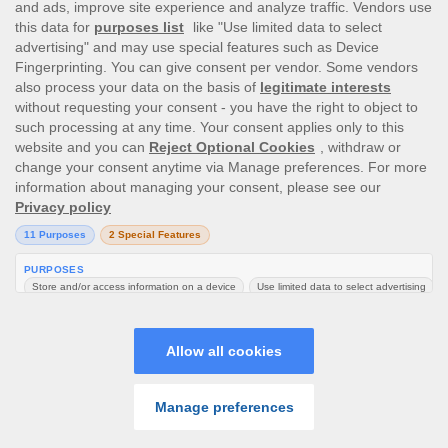
This site’s operations are regulated by the Malta Gaming
Authority and is operated by Skill On Net Limited, Office 1/5297
Level G, Quantum House, 75, Abate Rigord Street, Ta’ Xbiex, XBX
1120, Malta, under the gaming license issued by the Malta
Gaming Authority (license number MGA/CRP/171/2009/01)
issued on 1 August 2018.
Gambling can be addictive, please play responsibly.
Please note that all game images and provider icons displayed on
the logout page are for illustrative purposes only. Some of the
games shown may not be live or available on the logged-in
platform for your country or account.