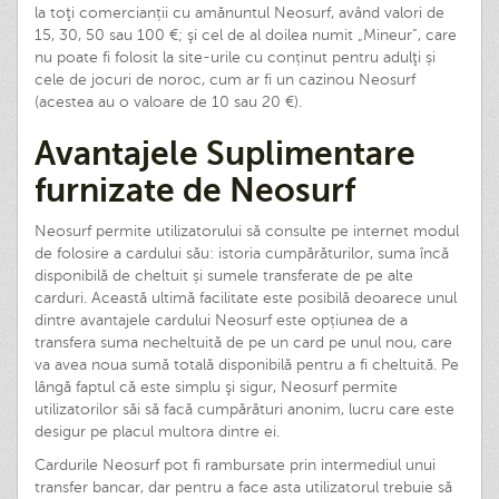
la toţi comercianții cu amănuntul Neosurf, având valori de
15, 30, 50 sau 100 €; şi cel de al doilea numit „Mineur”, care
nu poate fi folosit la site-urile cu conținut pentru adulţi și
cele de jocuri de noroc, cum ar fi un cazinou Neosurf
(acestea au o valoare de 10 sau 20 €).
Avantajele Suplimentare
furnizate de Neosurf
Neosurf permite utilizatorului să consulte pe internet modul
de folosire a cardului său: istoria cumpărăturilor, suma încă
disponibilă de cheltuit și sumele transferate de pe alte
carduri. Această ultimă facilitate este posibilă deoarece unul
dintre avantajele cardului Neosurf este opțiunea de a
transfera suma necheltuită de pe un card pe unul nou, care
va avea noua sumă totală disponibilă pentru a fi cheltuită. Pe
lângă faptul că este simplu şi sigur, Neosurf permite
utilizatorilor săi să facă cumpărături anonim, lucru care este
desigur pe placul multora dintre ei.
Cardurile Neosurf pot fi rambursate prin intermediul unui
transfer bancar, dar pentru a face asta utilizatorul trebuie să