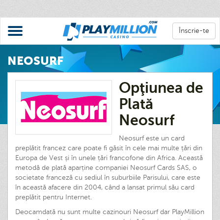
Înscrie-te
NEOSURF
Opţiunea de
Plată
Neosurf
Neosurf este un card
preplătit francez care poate fi găsit în cele mai multe țări din
Europa de Vest și în unele țări francofone din Africa. Această
metodă de plată aparține companiei Neosurf Cards SAS, o
societate franceză cu sediul în suburbiile Parisului, care este
în această afacere din 2004, când a lansat primul său card
preplătit pentru Internet.
Deocamdată nu sunt multe cazinouri Neosurf dar PlayMillion