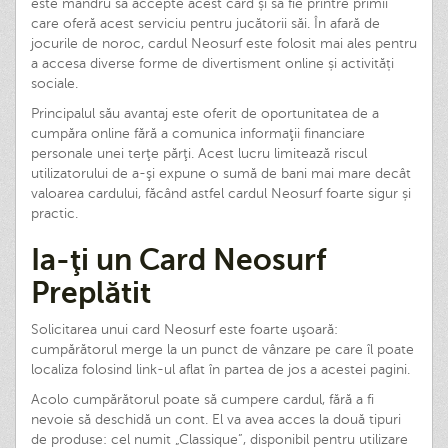
este mândru să accepte acest card și să fie printre primii
care oferă acest serviciu pentru jucătorii săi. În afară de
jocurile de noroc, cardul Neosurf este folosit mai ales pentru
a accesa diverse forme de divertisment online și activități
sociale.
Principalul său avantaj este oferit de oportunitatea de a
cumpăra online fără a comunica informaţii financiare
personale unei terţe părţi. Acest lucru limitează riscul
utilizatorului de a-şi expune o sumă de bani mai mare decât
valoarea cardului, făcând astfel cardul Neosurf foarte sigur și
practic.
Ia-ţi un Card Neosurf
Preplătit
Solicitarea unui card Neosurf este foarte uşoară:
cumpărătorul merge la un punct de vânzare pe care îl poate
localiza folosind link-ul aflat în partea de jos a acestei pagini.
Acolo cumpărătorul poate să cumpere cardul, fără a fi
nevoie să deschidă un cont. El va avea acces la două tipuri
de produse: cel numit „Classique”, disponibil pentru utilizare